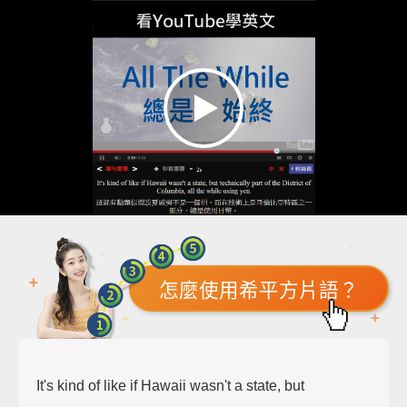
怎麼使用希平方片語？
It's kind of like if Hawaii wasn't a state, but