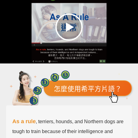
怎麼使用希平方片語？
As a rule
, terriers, hounds, and Northern dogs are
tough to train because of their intelligence and