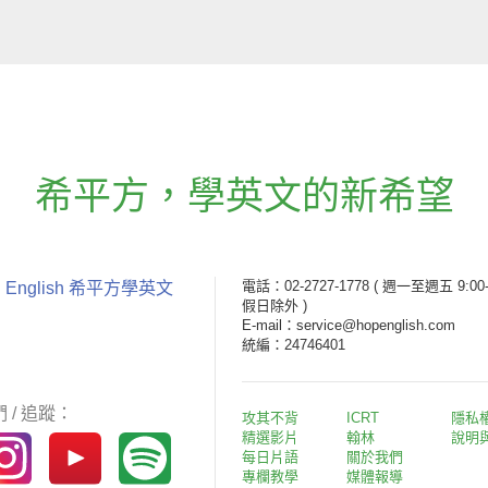
希平方
，
學英文的新希望
電話：02-2727-1778
( 週一至週五 9:00-
 English 希平方學英文
假日除外 )
E-mail：service@hopenglish.com
統編：24746401
 / 追蹤：
攻其不背
ICRT
隱私
精選影片
翰林
說明
每日片語
關於我們
專欄教學
媒體報導