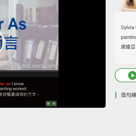
Sylvia
painti
席維亞
造句