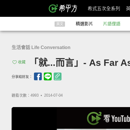
希式五次全系列
精選影片
片語俚語
英文
生活會話 Life Conversation
「就...而言」- As Far A
收藏
分享給好友：
觀看次數：4993 •
2014-07-04