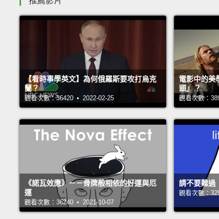
推薦影片
【看時事學英文】為何俄羅斯要攻打烏克
電影中的美
蘭？
頭』？
觀看次數：36420 • 2022-02-25
觀看次數：38987
《諾瓦效應》－－骨牌般相依的好運與厄
請不要難過
運
觀看次數：32994
觀看次數：36240 • 2021-10-07