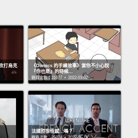
攻打烏克
《Domics 的手繪故事》當你不小心說
『你也是』的時候…
觀看次數：31677 • 2022-03-02
法國腔很性感…嗎？
觀看次數：25074 • 2022-06-16