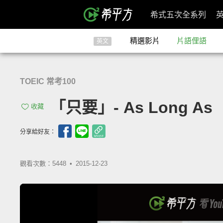
希式五次全系列
精選影片
片語俚語
英文
TOEIC 常考100
「只要」- As Long As
收藏
分享給好友：
觀看次數：5448 •
2015-12-23