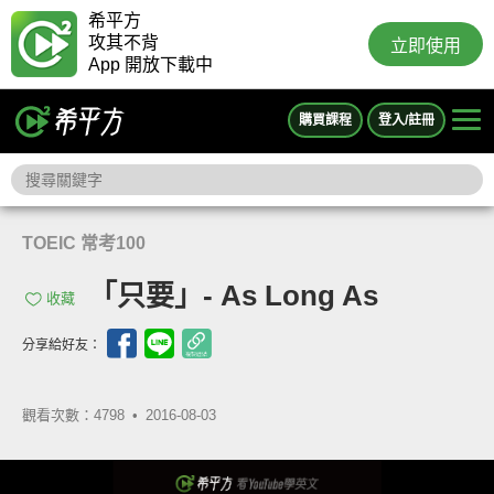
希平方
攻其不背
立即使用
App 開放下載中
購買課程
登入/註冊
TOEIC 常考100
「只要」- As Long As
收藏
分享給好友：
觀看次數：4798 •
2016-08-03