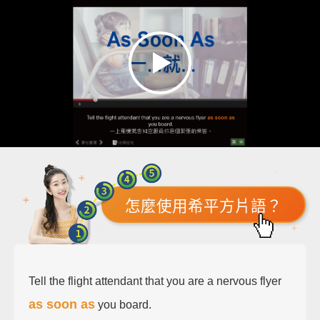
怎麼使用希平方片語？
Tell the flight attendant that you are a nervous flyer
as soon as
you board.