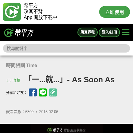
希平方
攻其不背
立即使用
App 開放下載中
購買課程
登入/註冊
時間相關 Time
「一...就...」- As Soon As
收藏
分享給好友：
觀看次數：6309 •
2015-02-06