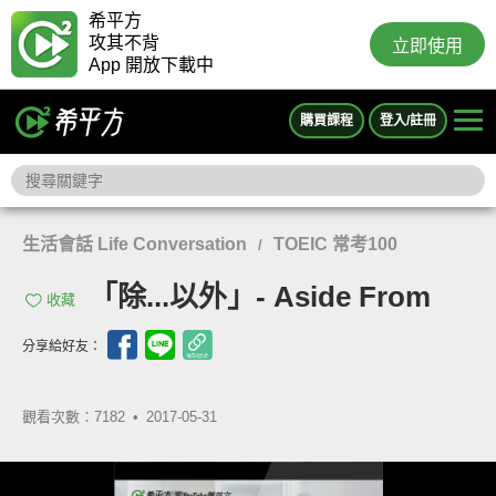
希平方
攻其不背
立即使用
App 開放下載中
購買課程
登入/註冊
生活會話 Life Conversation
TOEIC 常考100
/
「除...以外」- Aside From
收藏
分享給好友：
觀看次數：7182 •
2017-05-31