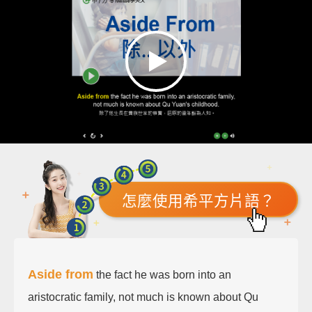
怎麼使用希平方片語？
Aside from
the fact he was born into an
aristocratic family, not much is known about Qu