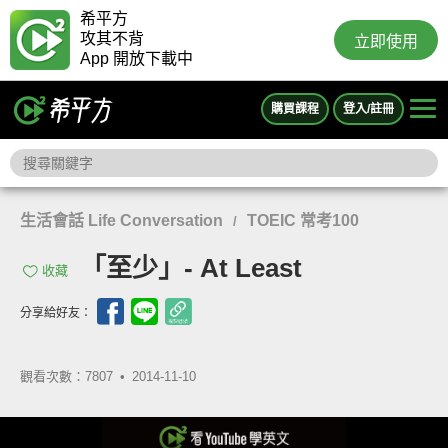
希平方
攻其不背
立即使用
App 開放下載中
購買課程
登入/註冊
生活會話 Life Conversation
TOEIC 常考100
/
「至少」- At Least
收藏
分享給好友：
觀看次數：7807 •
2014-11-10