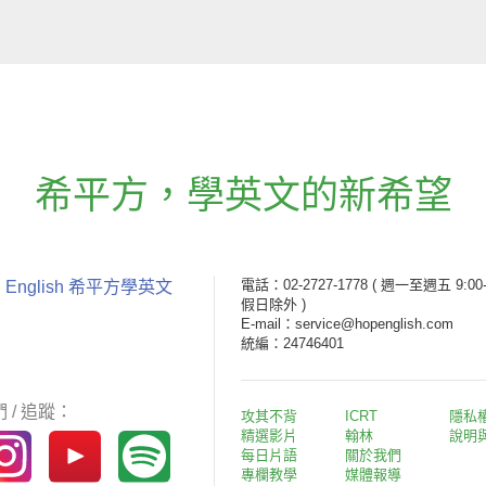
希平方
，
學英文的新希望
電話：02-2727-1778
( 週一至週五 9:00-
 English 希平方學英文
假日除外 )
E-mail：service@hopenglish.com
統編：24746401
 / 追蹤：
攻其不背
ICRT
隱私
精選影片
翰林
說明
每日片語
關於我們
專欄教學
媒體報導