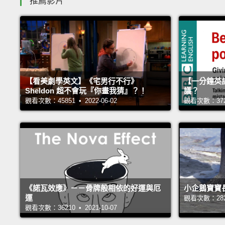
推薦影片
【看美劇學英文】《宅男行不行》
【一分鐘英
Sheldon 超不會玩『你畫我猜』？！
議？
觀看次數：45851 • 2022-06-02
觀看次數：37237
《諾瓦效應》－－骨牌般相依的好運與厄
小企鵝寶寶
運
觀看次數：28221
觀看次數：36210 • 2021-10-07