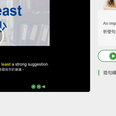
An imp
祈使句
造句