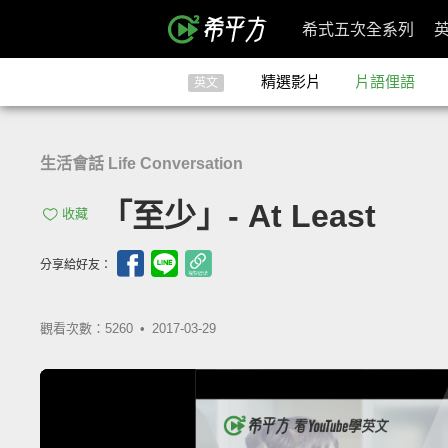
希式五次全系列
精選影片
片語俚語
英文
生活會話 Life Conversation
「至少」- At Least
收藏
分享給好友：
觀看次數：5260 •
2017-03-29