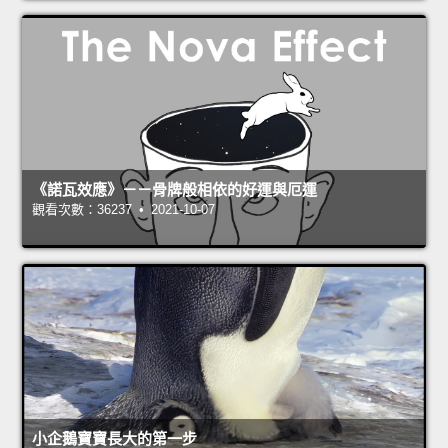
《諾瓦效應》－－骨牌般相依的好運與厄運
觀看次數：36237 • 2021-10-07
小企鵝寶寶長大的第一步