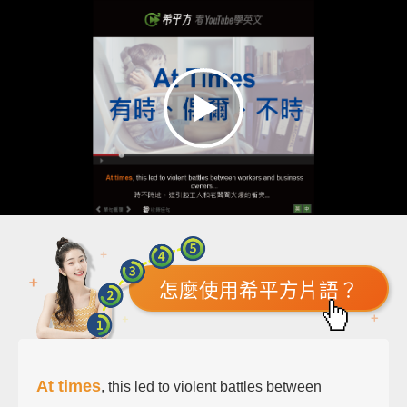
怎麼使用希平方片語？
At times
, this led to violent battles between