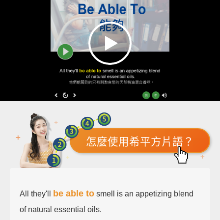
怎麼使用希平方片語？
be able to
All they'll
smell is an appetizing blend
of natural essential oils.