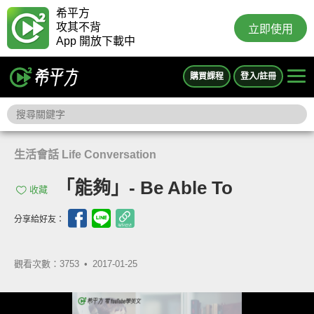
希平方
攻其不背
立即使用
App 開放下載中
購買課程
登入/註冊
生活會話 Life Conversation
「能夠」- Be Able To
收藏
分享給好友：
觀看次數：3753 •
2017-01-25