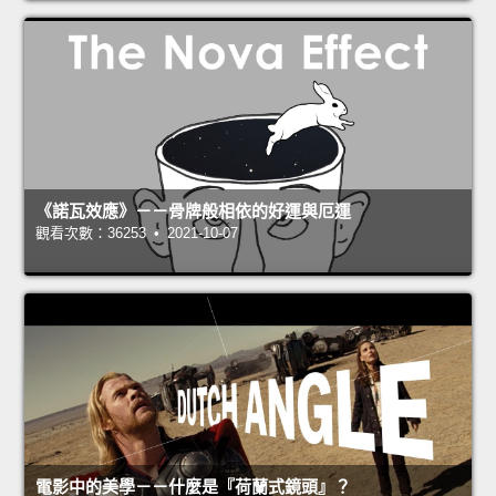
《諾瓦效應》－－骨牌般相依的好運與厄運
觀看次數：36253 • 2021-10-07
電影中的美學－－什麼是『荷蘭式鏡頭』？