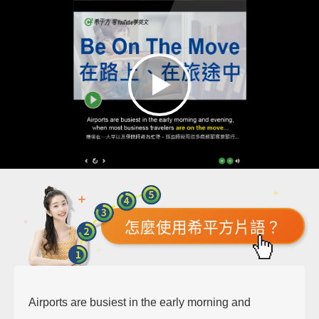
怎麼使用希平方片語？
Airports are busiest in the early morning and