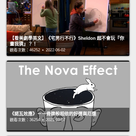
【看美劇學英文】《宅男行不行》Sheldon 超不會玩『你
畫我猜』？！
觀看次數：46252 • 2022-06-02
《諾瓦效應》－－骨牌般相依的好運與厄運
觀看次數：36254 • 2021-10-07