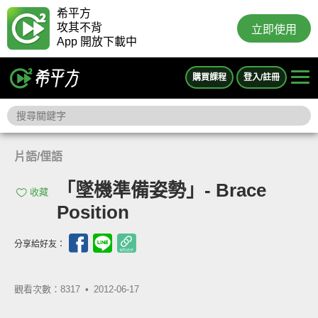
希平方
攻其不背
立即使用
App 開放下載中
購買課程
登入/註冊
片語/俚語
「墜機準備姿勢」- Brace
收藏
Position
分享給好友：
觀看次數：8317 •
2012-06-17