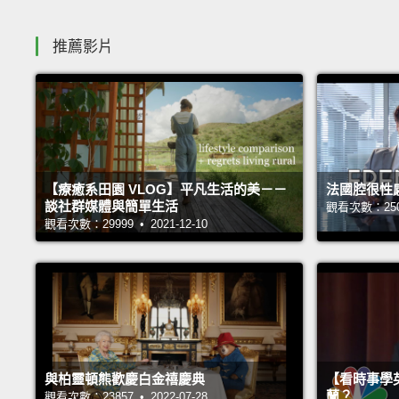
推薦影片
【療癒系田園 VLOG】平凡生活的美－－
法國腔很性
談社群媒體與簡單生活
觀看次數：25069
觀看次數：29999 • 2021-12-10
與柏靈頓熊歡慶白金禧慶典
【看時事學
蘭？
觀看次數：23857 • 2022-07-28