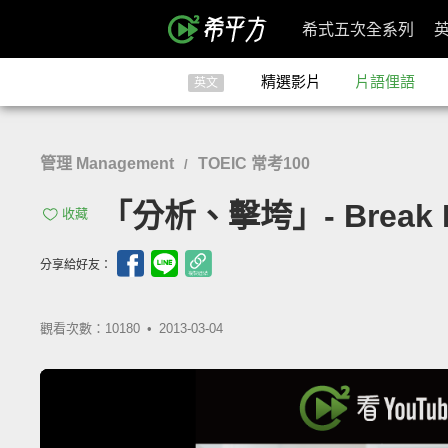
希式五次全系列
精選影片
片語俚語
英文
管理 Management
TOEIC 常考100
/
「分析、擊垮」- Break 
收藏
分享給好友：
觀看次數：10180 •
2013-03-04