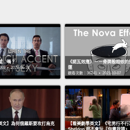
感…嗎？
《諾瓦效應》－－骨牌般相依的
運
 • 2022-06-16
觀看次數：36241 • 2021-10-07
英文】為何俄羅斯要攻打烏克
【看美劇學英文】《宅男行不行
Sheldon 超不會玩『你畫我猜