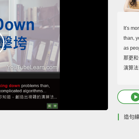
It's mo
than, 
as peop
那更和
演算法
造句