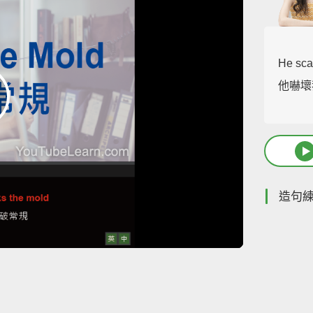
He sca
他嚇壞
造句