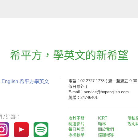
希平方
，
學英文的新希望
電話：02-2727-1778
( 週一至週五 9:00-
 English 希平方學英文
假日除外 )
E-mail：service@hopenglish.com
統編：24746401
 / 追蹤：
攻其不背
ICRT
隱私
精選影片
翰林
說明
每日片語
關於我們
專欄教學
媒體報導