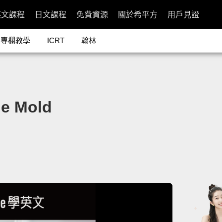
英文課程
日文課程
免費資源
關於希平方
用戶見證
專欄教學
ICRT
翰林
e Mold