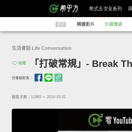
希式五次全系列
精選影片
片語俚語
英文
生活會話 Life Conversation
「打破常規」- Break Th
收藏
分享給好友：
觀看次數：11883 •
2014-10-31