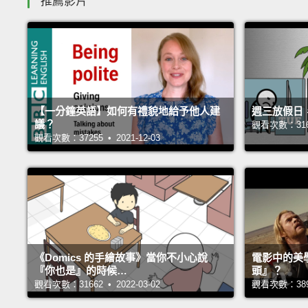
推薦影片
【一分鐘英語】如何有禮貌地給予他人建
週三放假日
議？
觀看次數：31697
觀看次數：37255 • 2021-12-03
《Domics 的手繪故事》當你不小心說
電影中的美
『你也是』的時候…
頭』？
觀看次數：31662 • 2022-03-02
觀看次數：38960