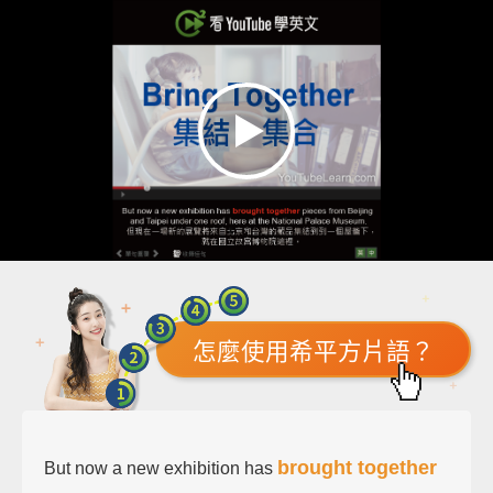
怎麼使用希平方片語？
brought together
But now a new exhibition has