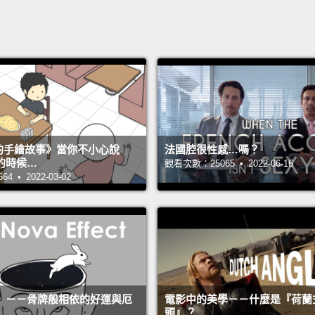
s 的手繪故事》當你不小心說
法國腔很性感…嗎？
的時候…
觀看次數：25065 • 2022-06-16
 • 2022-03-02
》－－骨牌般相依的好運與厄
電影中的美學－－什麼是『荷蘭
頭』？