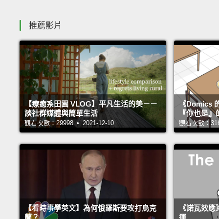
推薦影片
【療癒系田園 VLOG】平凡生活的美－－
《Domic
談社群媒體與簡單生活
『你也是』
觀看次數：29998 • 2021-12-10
觀看次數：31664
【看時事學英文】為何俄羅斯要攻打烏克
《諾瓦效應
蘭？
運