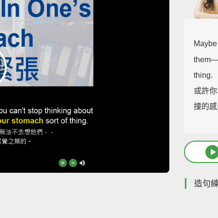
Maybe 
them—f
thing.
或許你
撞的感
造句