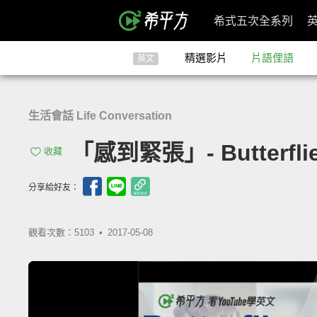
希式五次全系列
精選影片
片語俚語
英文
生活會話 Life Conversation
「感到緊張」- Butterflies
收藏
分享給好友：
觀看次數：5103 •
2017-05-08