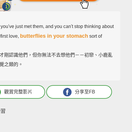
you've just met them, and you can't stop thinking about
butterflies in your stomach
irst love,
sort of
才剛認識他們，但你無法不去想他們－－初戀、小鹿亂
覺之類的。
觀賞完整影片
分享至FB
練習