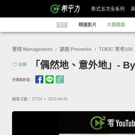
希式五次全系列
精選影片
片語俚語
英文
管理 Management
諺語 Proverbs
TOEIC 常考100
/
/
「偶然地、意外地」- By A
收藏
分享給好友：
觀看次數：17714 •
2013-04-29