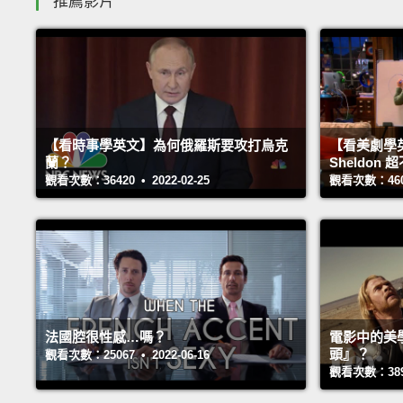
推薦影片
【看時事學英文】為何俄羅斯要攻打烏克
【看美劇學
蘭？
Sheldo
觀看次數：36420 • 2022-02-25
觀看次數：46045
法國腔很性感…嗎？
電影中的美
頭』？
觀看次數：25067 • 2022-06-16
觀看次數：38976