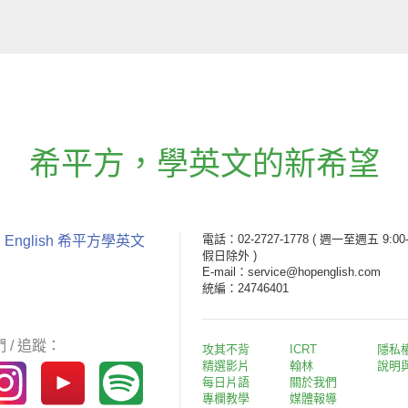
希平方
，
學英文的新希望
電話：02-2727-1778
( 週一至週五 9:00-
 English 希平方學英文
假日除外 )
E-mail：service@hopenglish.com
統編：24746401
 / 追蹤：
攻其不背
ICRT
隱私
精選影片
翰林
說明
每日片語
關於我們
專欄教學
媒體報導