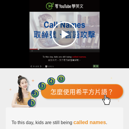
怎麼使用希平方片語？
called names
To this day, kids are still being
.