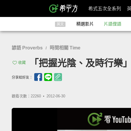
希式五次全系列
精選影片
片語俚語
英文
諺語 Proverbs
時間相關 Time
/
「把握光陰、及時行樂」- C
收藏
分享給好友：
觀看次數：22260 •
2012-06-30