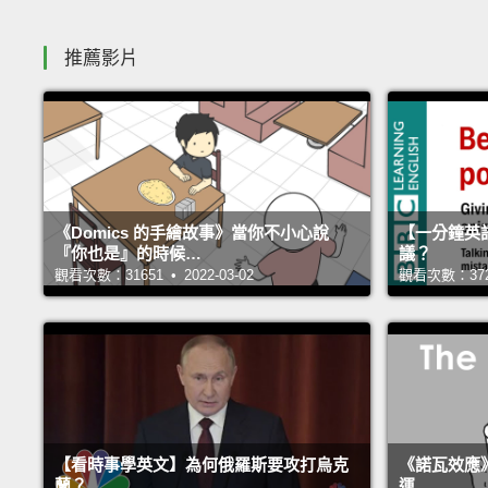
推薦影片
《Domics 的手繪故事》當你不小心說
【一分鐘英
『你也是』的時候…
議？
觀看次數：31651 • 2022-03-02
觀看次數：37240
【看時事學英文】為何俄羅斯要攻打烏克
《諾瓦效應
蘭？
運