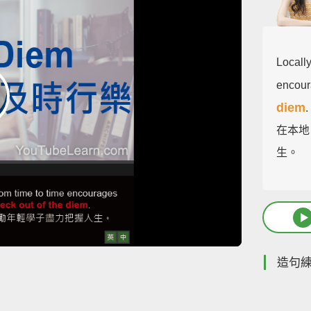
Locally
encour
diem
.
在本地
生。
造句