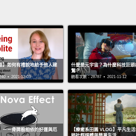
語】如何有禮貌地給予他人建
什麼是元宇宙？為什麼科技巨頭
鶩？
 • 2021-12-03
觀看次數：28787 • 2021-11-12
》－－骨牌般相依的好運與厄
【療癒系田園 VLOG】平凡生
談社群媒體與簡單生活