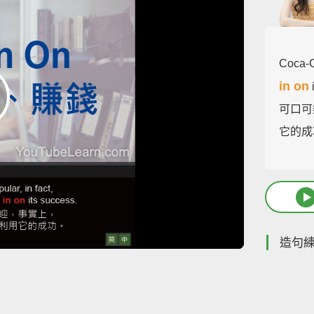
Coca-Co
in on
可口可
它的成
造句