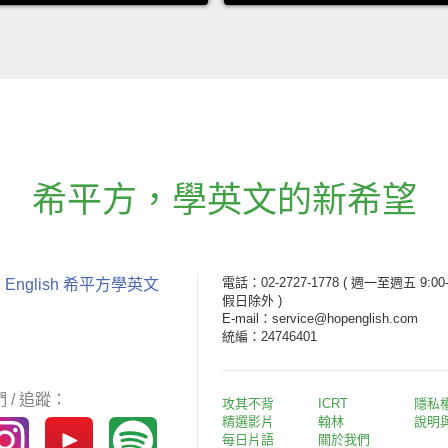
希平方
，
學英文的新希望
電話：02-2727-1778
( 週一至週五 9:00-
 English 希平方學英文
假日除外 )
E-mail：service@hopenglish.com
統編：24746401
 / 追蹤：
攻其不背
ICRT
隱私
精選影片
翰林
說明
每日片語
關於我們