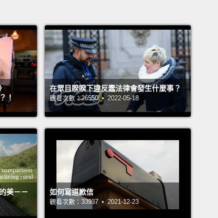
》
在眾目睽睽下違反蠢法律會發生什麼事？
』？！
觀看次數：26550 • 2022-05-18
活的美－－
如何寫道歉信
觀看次數：33937 • 2021-12-23