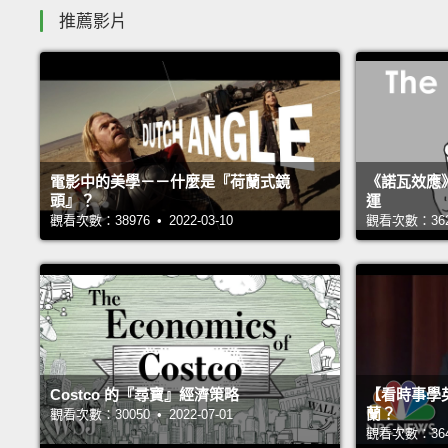
推薦影片
電影中的美學－－什麼是『荷蘭式鏡
《諾瓦效應
頭』？
運
觀看次數：38976 • 2022-03-10
觀看次數：36238
Costco 的『尋寶』經濟策略
【看時事學
蘭？
觀看次數：30050 • 2022-07-01
觀看次數：36420