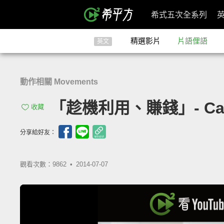
希式五次全系列
精選影片
片語俚語
英文
動作相關 Movements
「趁機利用、賺錢」- Cash
收藏
分享給好友：
觀看次數：9862 •
2014-07-07