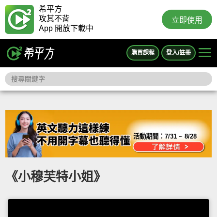
希平方
攻其不背
立即使用
App 開放下載中
購買課程
登入/註冊
活動期間：
7/31 ~ 8/28
《小穆芙特小姐》