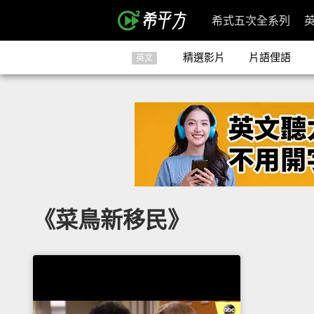
希式五次全系列
精選影片
片語俚語
英文
《菜鳥新移民》