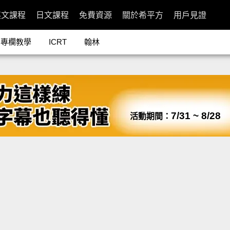
英文課程
日文課程
免費資源
關於希平方
用戶見證
專欄教學
ICRT
翰林
7/31 ~ 8/28
活動期間：