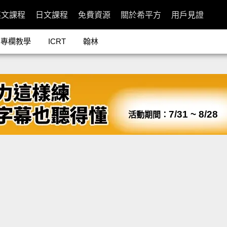
英文課程
日文課程
免費資源
關於希平方
用戶見證
專欄教學
ICRT
翰林
7/31 ~ 8/28
活動期間：