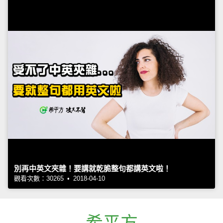
別再中英文夾雜！要講就乾脆整句都講英文啦！
觀看次數：30265 • 2018-04-10
希平方