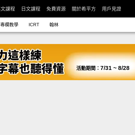
英文課程
日文課程
免費資源
關於希平方
用戶見證
專欄教學
ICRT
翰林
7/31 ~ 8/28
活動期間：