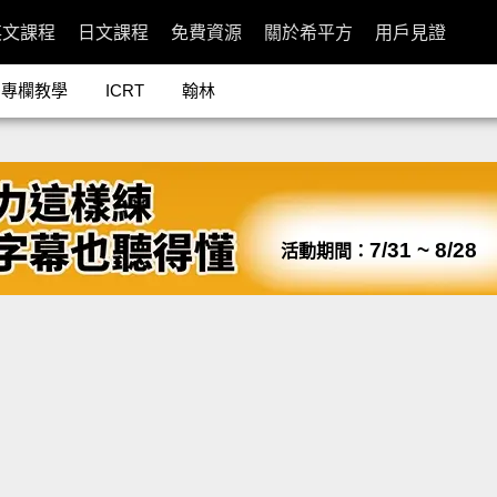
英文課程
日文課程
免費資源
關於希平方
用戶見證
專欄教學
ICRT
翰林
7/31 ~ 8/28
活動期間：