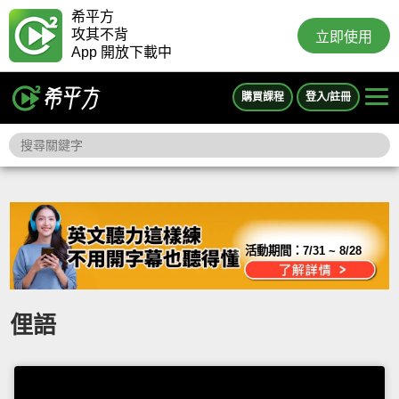
希平方
攻其不背
立即使用
App 開放下載中
購買課程
登入/註冊
活動期間：
7/31 ~ 8/28
俚語