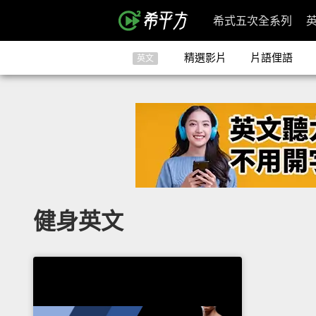
希式五次全系列
精選影片
片語俚語
英文
健身英文