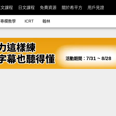
英文課程
日文課程
免費資源
關於希平方
用戶見證
專欄教學
ICRT
翰林
7/31 ~ 8/28
活動期間：