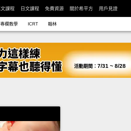
英文課程
日文課程
免費資源
關於希平方
用戶見證
專欄教學
ICRT
翰林
7/31 ~ 8/28
活動期間：