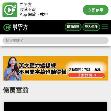
希平方
攻其不背
立即使用
App 開放下載中
購買課程
登入/註冊
活動期間：
7/31 ~ 8/28
億萬富翁