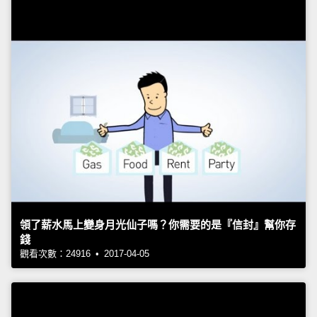
領了薪水馬上變身月光仙子嗎？你需要的是『信封』幫你存
錢
觀看次數：24916 • 2017-04-05