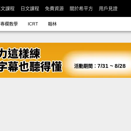
英文課程
日文課程
免費資源
關於希平方
用戶見證
專欄教學
ICRT
翰林
7/31 ~ 8/28
活動期間：