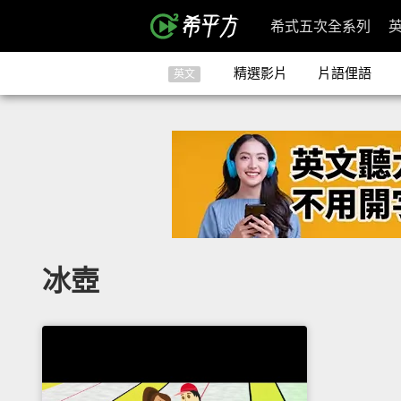
希式五次全系列
精選影片
片語俚語
英文
冰壺