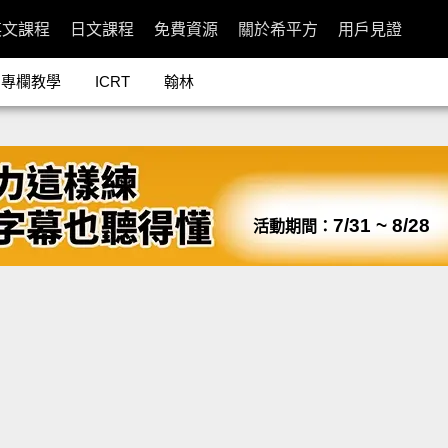
英文課程
日文課程
免費資源
關於希平方
用戶見證
專欄教學
ICRT
翰林
7/31 ~ 8/28
活動期間：