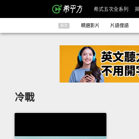
希式五次全系列
精選影片
片語俚語
英文
冷戰