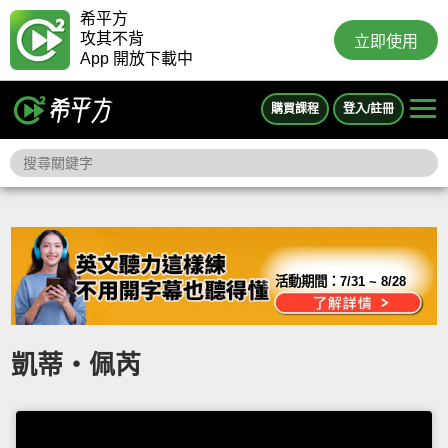
希平方
攻其不背
立即使用
App 開放下載中
購買課程
登入/註冊
活動期間：
7/31 ~ 8/28
凱蒂‧佩芮