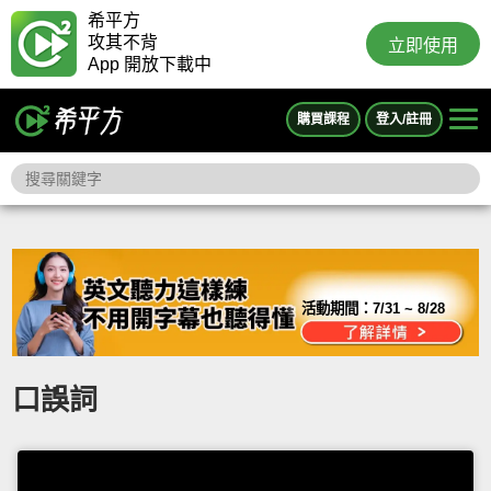
希平方
攻其不背
立即使用
App 開放下載中
購買課程
登入/註冊
活動期間：
7/31 ~ 8/28
口誤詞