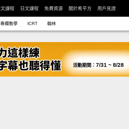
英文課程
日文課程
免費資源
關於希平方
用戶見證
專欄教學
ICRT
翰林
7/31 ~ 8/28
活動期間：