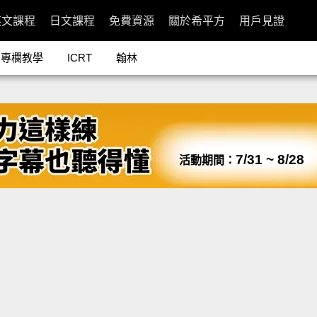
英文課程
日文課程
免費資源
關於希平方
用戶見證
專欄教學
ICRT
翰林
7/31 ~ 8/28
活動期間：