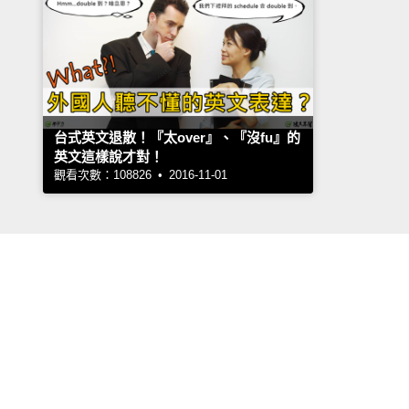
台式英文退散！『太over』、『沒fu』的
英文這樣說才對！
觀看次數：108826 • 2016-11-01