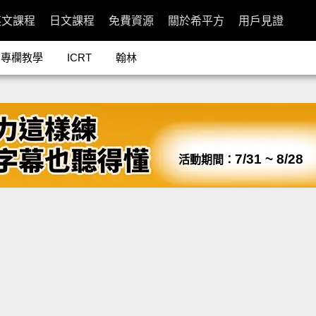
英文課程
日文課程
免費資源
關於希平方
用戶見證
專欄教學
ICRT
翰林
7/31 ~ 8/28
活動期間：