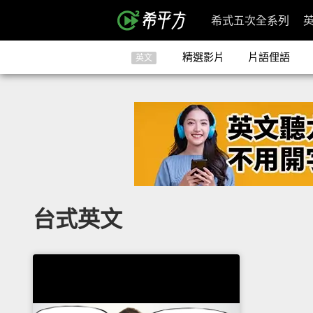
希式五次全系列
精選影片
片語俚語
英文
台式英文