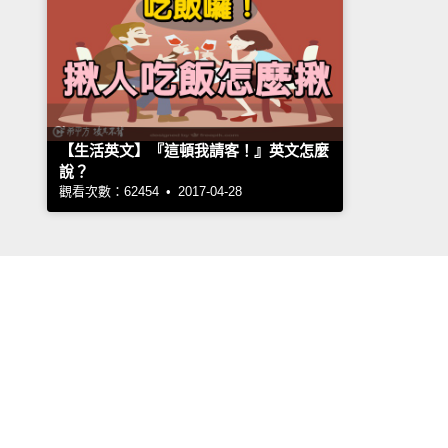
【生活英文】『這頓我請客！』英文怎麼
說？
觀看次數：62454 • 2017-04-28