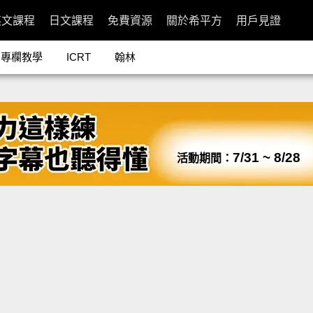
英文課程
日文課程
免費資源
關於希平方
用戶見證
專欄教學
ICRT
翰林
7/31 ~ 8/28
活動期間：