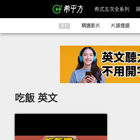
希式五次全系列
精選影片
片語俚語
英文
吃飯 英文