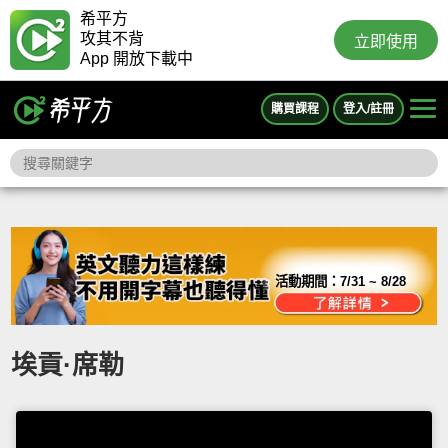
希平方
攻其不背
立即使用
App 開放下載中
購買課程
登入/註冊
活動期間：
7/31 ~ 8/28
埃貢·席勒