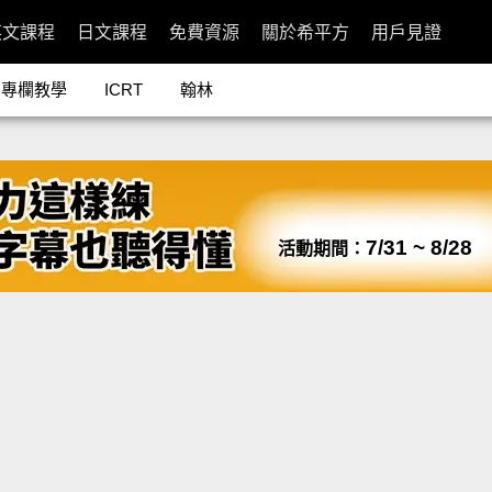
英文課程
日文課程
免費資源
關於希平方
用戶見證
專欄教學
ICRT
翰林
7/31 ~ 8/28
活動期間：