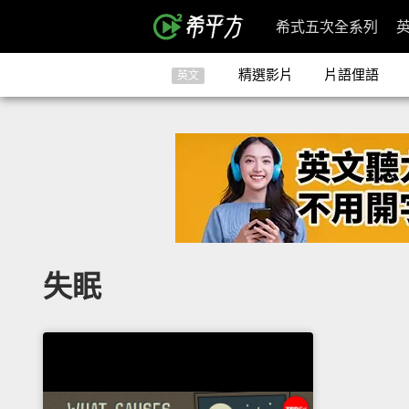
希式五次全系列
精選影片
片語俚語
英文
失眠