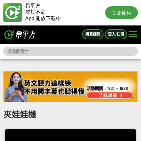
希平方
攻其不背
立即使用
App 開放下載中
購買課程
登入/註冊
活動期間：
7/31 ~ 8/28
夾娃娃機