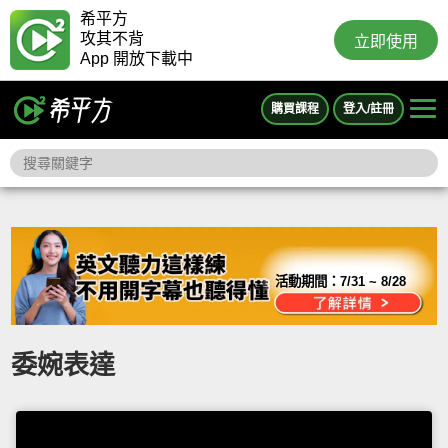
希平方
攻其不背
立即使用
App 開放下載中
購買課程
登入/註冊
活動期間：
7/31 ~ 8/28
委婉表達