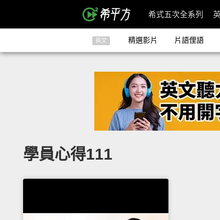
希式五次全系列
精選影片
片語俚語
英文
學員心得111