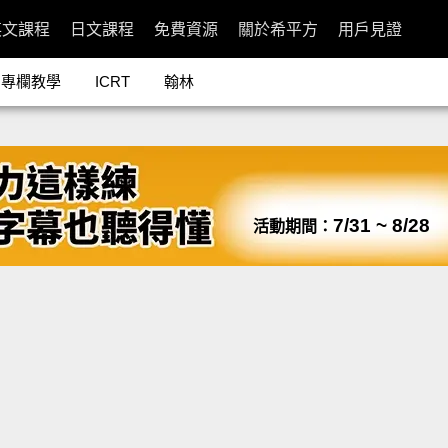
英文課程
日文課程
免費資源
關於希平方
用戶見證
專欄教學
ICRT
翰林
7/31 ~ 8/28
活動期間：