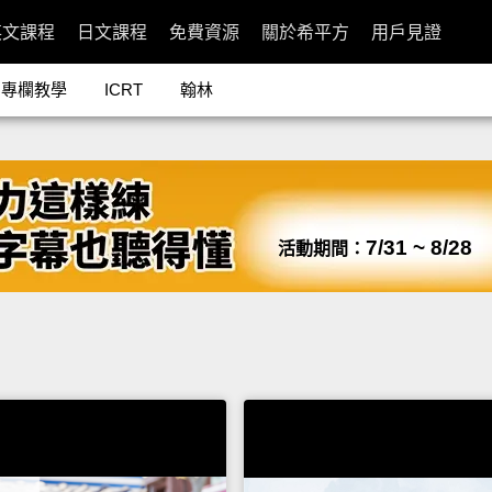
英文課程
日文課程
免費資源
關於希平方
用戶見證
專欄教學
ICRT
翰林
7/31 ~ 8/28
活動期間：