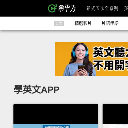
希式五次全系列
精選影片
片語俚語
英文
學英文APP