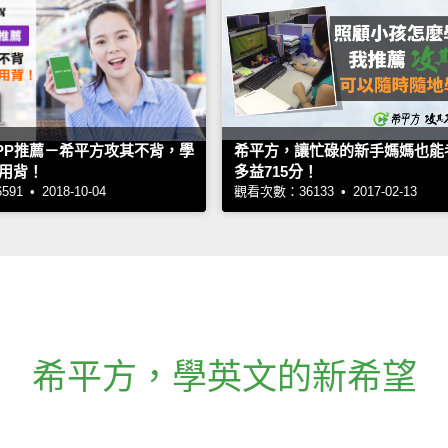
PP推薦－希平方攻其不背，學
希平方，讓忙碌的新手媽媽也能
用背！
多益715分！
1 • 2018-10-04
觀看次數：36133 • 2017-02-13
希平方
，
學英文的新希望