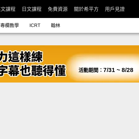
英文課程
日文課程
免費資源
關於希平方
用戶見證
專欄教學
ICRT
翰林
7/31 ~ 8/28
活動期間：