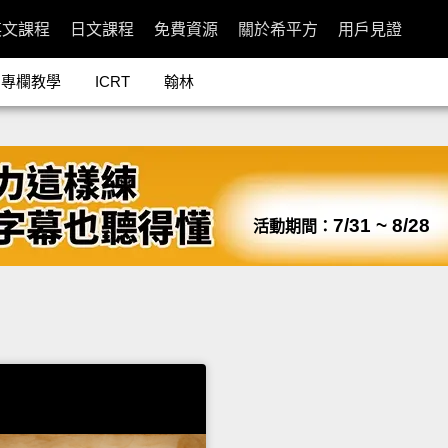
英文課程
日文課程
免費資源
關於希平方
用戶見證
專欄教學
ICRT
翰林
7/31 ~ 8/28
活動期間：